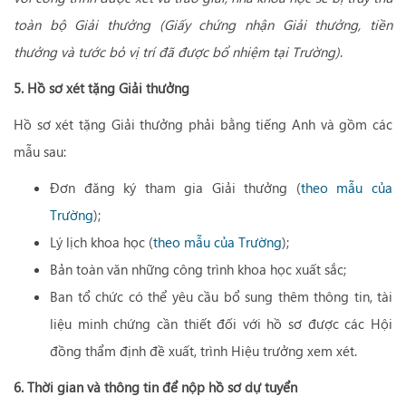
toàn bộ Giải thưởng (Giấy chứng nhận Giải thưởng, tiền
thưởng và tước bỏ vị trí đã được bổ nhiệm tại Trường)
.
5. Hồ sơ xét tặng Giải thưởng
Hồ sơ xét tặng Giải thưởng phải bằng tiếng Anh và gồm các
mẫu sau:
Đơn đăng ký tham gia Giải thưởng (
theo mẫu của
Trường
);
Lý lịch khoa học (
theo mẫu của Trường
);
Bản toàn văn những công trình khoa học xuất sắc;
Ban tổ chức có thể yêu cầu bổ sung thêm thông tin, tài
liệu minh chứng cần thiết đối với hồ sơ được các Hội
đồng thẩm định đề xuất, trình Hiệu trưởng xem xét.
6. Thời gian và thông tin để nộp hồ sơ dự tuyển