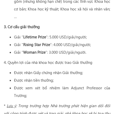
gồm (nhưng không hạn chế) trong các lĩnh vực Khoa học
cơ bản; Khoa học kỹ thuật; Khoa học xã hội và nhân văn;
…
3. Cơ cấu giải thưởng
Giải “
Lifetime Prize
”: 5.000 USD/giải/người;
Giải “
Rising Star Prize
”: 4.000 USD/giải/người;
Giải “
Woman Prize
”: 3.000 USD/giải/người.
4. Quyền lợi của nhà khoa học được trao Giải thưởng
Được nhận Giấy chứng nhận Giải thưởng;
Được nhận tiền thưởng;
Được xem xét bổ nhiệm làm Adjunct Professor của
Trường;
*
Lưu ý
: Trong trường hợp Nhà trường phát hiện gian dối đối
với công trình được xét và trao giải, nhà khoa học sẽ bị truy thu