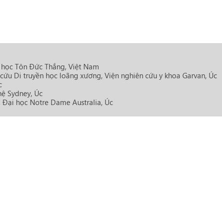
 học Tôn Đức Thắng, Việt Nam
 cứu Di truyền học loãng xương, Viện nghiên cứu y khoa Garvan, Úc
c
hệ Sydney, Úc
, Đại học Notre Dame Australia, Úc