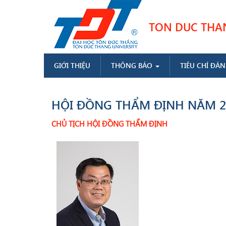
Skip
to
TON DUC THANG
main
content
MAIN
GIỚI THIỆU
THÔNG BÁO
TIÊU CHÍ ĐÁN
NAVIGATION
VI
HỘI ĐỒNG THẨM ĐỊNH NĂM 2
CHỦ TỊCH HỘI ĐỒNG THẨM ĐỊNH