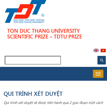
Skip
to
main
content
TON DUC THANG UNIVERSITY
SCIENTIFIC PRIZE – TDTU PRIZE
Search
MAIN
NAVIGATION
VI
QUI TRÌNH XÉT DUYỆT
Qui trình xét duyệt sẽ được tiến hành qua 2 giai đoạn một cách