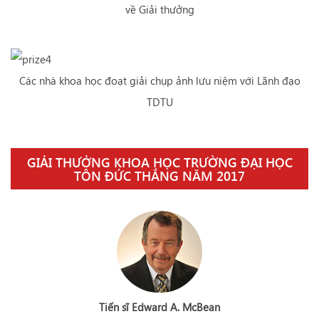
về Giải thưởng
Các nhà khoa học đoạt giải chụp ảnh lưu niệm với Lãnh đạo
TDTU
GIẢI THƯỞNG KHOA HỌC TRƯỜNG ĐẠI HỌC
TÔN ĐỨC THẮNG NĂM 2017
Tiến sĩ Edward A. McBean