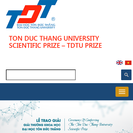
Skip
to
main
content
TON DUC THANG UNIVERSITY
SCIENTIFIC PRIZE – TDTU PRIZE
Search
MAIN
NAVIGATION
VI