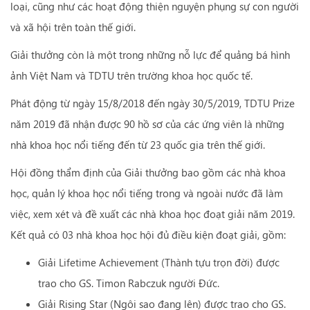
loại, cũng như các hoạt động thiện nguyện phụng sự con người
và xã hội trên toàn thế giới.
Giải thưởng còn là một trong những nỗ lực để quảng bá hình
ảnh Việt Nam và TDTU trên trường khoa học quốc tế.
Phát động từ ngày 15/8/2018 đến ngày 30/5/2019, TDTU Prize
năm 2019 đã nhận được 90 hồ sơ của các ứng viên là những
nhà khoa học nổi tiếng đến từ 23 quốc gia trên thế giới.
Hội đồng thẩm định của Giải thưởng bao gồm các nhà khoa
học, quản lý khoa học nổi tiếng trong và ngoài nước đã làm
việc, xem xét và đề xuất các nhà khoa học đoạt giải năm 2019.
Kết quả có 03 nhà khoa học hội đủ điều kiện đoạt giải, gồm:
Giải Lifetime Achievement (Thành tựu trọn đời) được
trao cho GS. Timon Rabczuk người Đức.
Giải Rising Star (Ngôi sao đang lên) được trao cho GS.