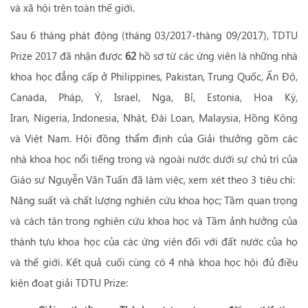
và xã hội trên toàn thế giới.
Sau 6 tháng phát động (tháng 03/2017-tháng 09/2017), TDTU
Prize 2017 đã nhận được
62
hồ sơ từ các ứng viên là những nhà
khoa học đẳng cấp ở Philippines, Pakistan, Trung Quốc, Ấn Độ,
Canada, Pháp, Ý, Israel, Nga, Bỉ, Estonia, Hoa Kỳ,
Iran, Nigeria, Indonesia, Nhật, Đài Loan, Malaysia, Hồng Kông
và Việt Nam. Hội đồng thẩm định của Giải thưởng gồm các
nhà khoa học nổi tiếng trong và ngoài nước dưới sự chủ trì của
Giáo sư Nguyễn Văn Tuấn đã làm việc, xem xét theo 3 tiêu chí:
Năng suất và chất lượng nghiên cứu khoa học; Tầm quan trọng
và cách tân trong nghiên cứu khoa học và Tầm ảnh hưởng của
thành tựu khoa học của các ứng viên đối với đất nước của họ
và thế giới. Kết quả cuối cùng có 4 nhà khoa học hội đủ điều
kiện đoạt giải TDTU Prize: