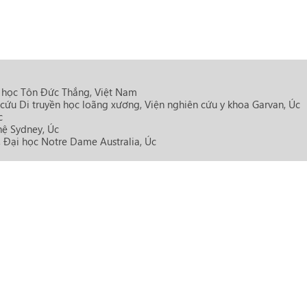
 học Tôn Đức Thắng, Việt Nam
 cứu Di truyền học loãng xương, Viện nghiên cứu y khoa Garvan, Úc
c
hệ Sydney, Úc
, Đại học Notre Dame Australia, Úc