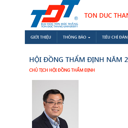
Skip
to
TON DUC THANG
main
content
MAIN
GIỚI THIỆU
THÔNG BÁO
TIÊU CHÍ ĐÁN
NAVIGATION
VI
HỘI ĐỒNG THẨM ĐỊNH NĂM 2
CHỦ TỊCH HỘI ĐỒNG THẨM ĐỊNH