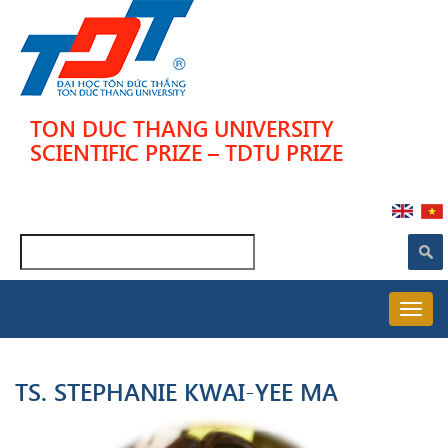
Skip
to
main
content
TON DUC THANG UNIVERSITY
SCIENTIFIC PRIZE – TDTU PRIZE
Search
MAIN
NAVIGATION
TS. STEPHANIE KWAI-YEE MA