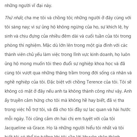
những người vĩ đại này.
Thứ nhất
, cha mẹ tôi và chồng tôi; những người ở đây cùng với
tôi sáng nay; vì sự ủng hộ không ngừng của họ, sự khích lệ, hy
sinh và chịu đựng của nhiều đêm dài và cuối tuần của tôi trong
phòng thí nghiệm. Mặc dù lớn lên trong một gia đình với các
thành viên chủ yếu làm việc trong lĩnh vực kinh doanh, họ luôn
ủng hộ mong muốn tôi theo đuổi sự nghiệp khoa học và đã
cùng tôi vượt qua những thăng trầm trong đời sống cá nhân và
nghề nghiệp của tôi. Đặc biệt với chồng Terence của tôi. Tôi sẽ
không có mặt ở đây nếu anh ta không thành công như vậy. Anh
ấy truyền cảm hứng cho tôi mà không hề hay biết, đã vị tha
trong việc hỗ trợ tôi, và đã cho tôi đầy sự lạc quan và hài hước
mỗi ngày. Tôi cũng cảm ơn hai chị em tuyệt vời của tôi
Jacqueline và Grace. Họ là những người hiểu tôi nhất và tôi
biết tôi có thể tin tưởng khi tôi cần lời khuyên chân thành.